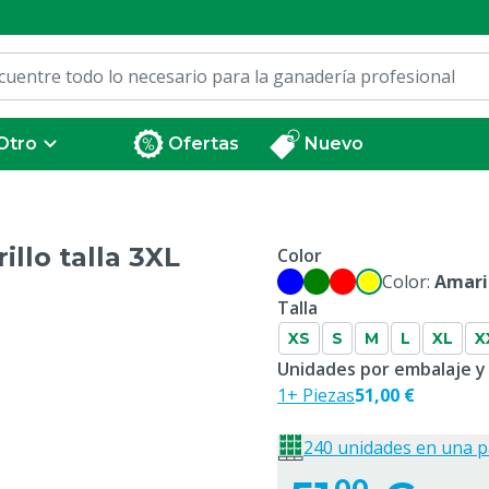
Otro
Ofertas
Nuevo
llo talla 3XL
Color
Color:
Amari
Talla
XS
S
M
L
XL
X
Unidades por embalaje y
1+ Piezas
51,00 €
240 unidades en una p
00