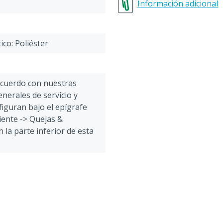
Tallas 2 = 44-46 = S (small
Información adicional
Tallas 3 = 48-50 = M (me
Tallas 4 = 52-54 = L (large
Tallas 5 = 56-58 = XL (extr
ico: Poliéster
Tallas 6 = 60-62 = XXL (ex
Tallas 7 = 64-66 = 3XL (ex
acuerdo con nuestras
nerales de servicio y
figuran bajo el epígrafe
liente -> Quejas &
 la parte inferior de esta
s, Aves, Ovejas, Cabras,