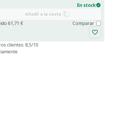
En stock
Añadir a la cesta
uido 61,71 €
Comparar
os clientes: 8,5/10
riamente