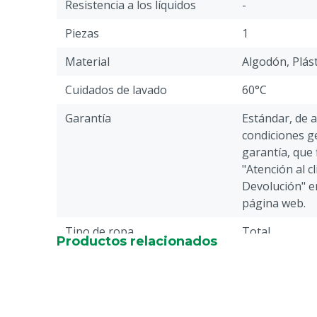
Resistencia a los líquidos
-
Piezas
1
Material
Algodón, Plást
Cuidados de lavado
60°C
Garantía
Estándar, de 
condiciones ge
garantía, que 
"Atención al c
Devolución" en
página web.
Tipo de ropa
Total
Productos relacionados
Especie animal
Ganado, Cerdo
Otro
Cierre
Click hebilla