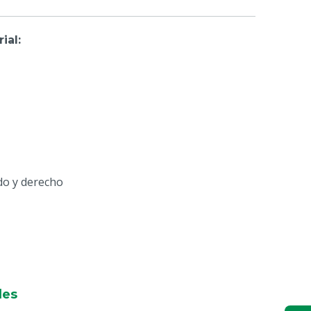
rial
:
rdo y derecho
les
a small)