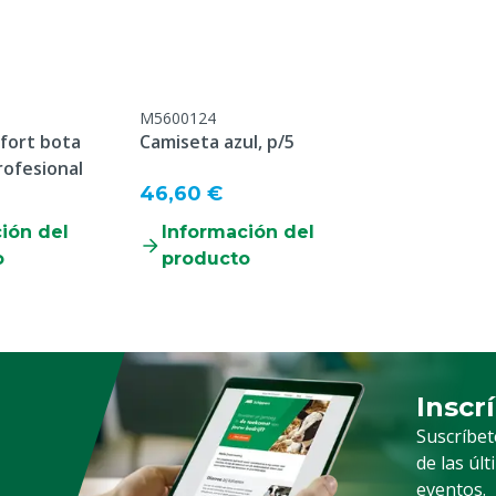
M5600124
fort bota
Camiseta azul, p/5
rofesional
46,60 €
ión del
Información del
o
producto
Inscr
Suscrip
Suscríbet
de las úl
eventos.