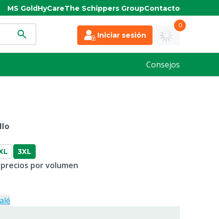
MS Gold
HyCare
The Schippers Group
Contacto
0
Iniciar sesión
Consejos
llo
XL
3XL
 precios por volumen
alé