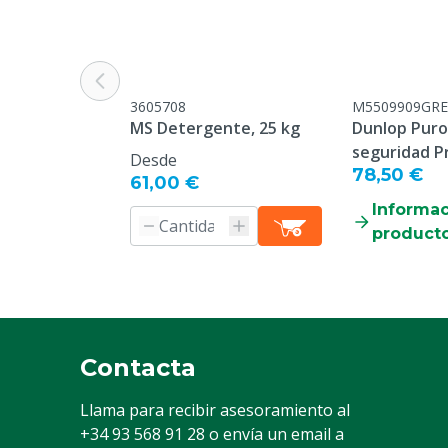
Monos Tipo
Mono
Color
Amarillo
Talla
3XL
3605708
M5509909GRE
MS Detergente, 25 kg
Dunlop Puro
seguridad P
Desde
78,50 €
61,00 €
Informac
product
Contacta
Llama para recibir asesoramiento al
+34 93 568 91 28
o envía un email a