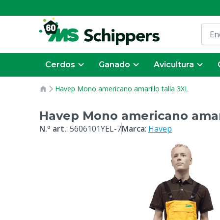
Cerdos
Ganado
Avicultura
Havep Mono americano amarillo talla 3XL
Havep Mono americano amari
N.º art.
:
5606101YEL-7
Marca
:
Havep