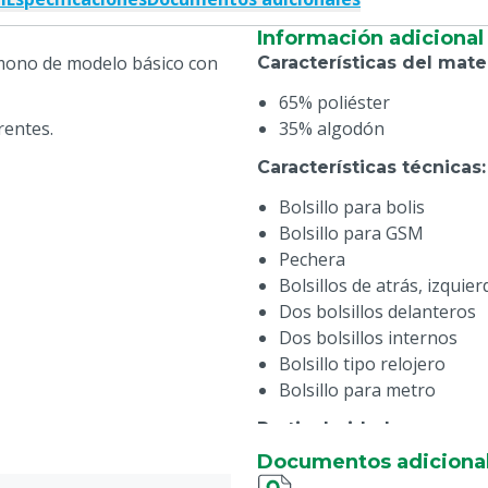
Información adicional
mono de modelo básico con
Características del mate
65% poliéster
rentes.
35% algodón
Características técnicas
:
Bolsillo para bolis
Bolsillo para GSM
Pechera
Bolsillos de atrás, izquie
Dos bolsillos delanteros
Dos bolsillos internos
Bolsillo tipo relojero
Bolsillo para metro
Particularidades
:
Documentos adiciona
Tallas 1 = 40-42 = XS (extr