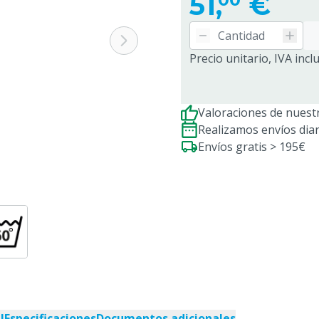
51,
€
Precio unitario, IVA incl
Valoraciones de nuestr
Realizamos envíos dia
Envíos gratis > 195€
l
Especificaciones
Documentos adicionales