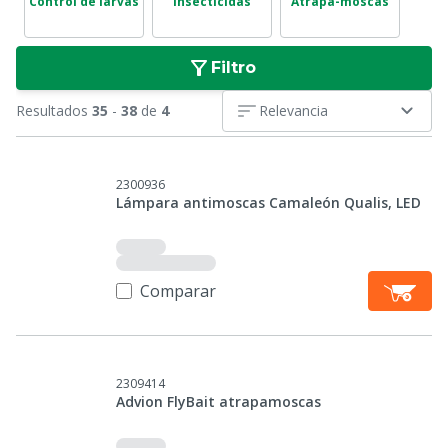
Control de larvas
Insecticidas
Atrapa-moscas
Filtro
Resultados
35
-
38
de
4
Relevancia
2300936
Lámpara antimoscas Camaleón Qualis, LED
Comparar
2309414
Advion FlyBait atrapamoscas