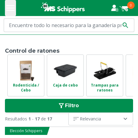
0
Control de ratones
Rodenticida /
Caja de cebo
Trampas para
Cebo
ratones
Filtro
Resultados
1
-
17
de
17
Relevancia
Elección Schippers