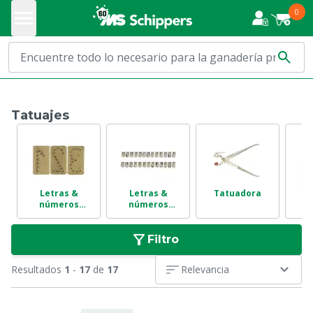
0
Tatuajes
Letras &
Letras &
Tatuadora
Ma
números
números
t
martillo
tatuadoras
Filtro
Resultados
1
-
17
de
17
Relevancia