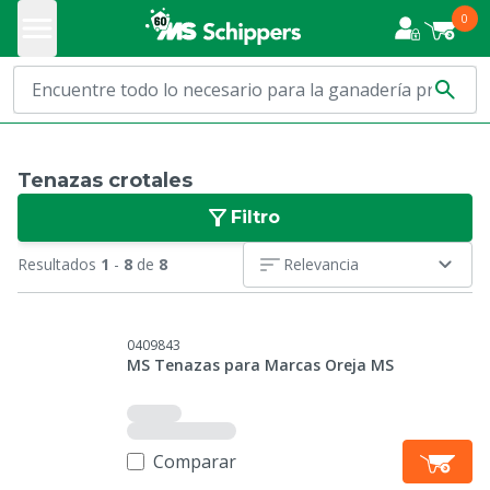
0
Tenazas crotales
Filtro
Resultados
1
-
8
de
8
Relevancia
0409843
MS Tenazas para Marcas Oreja MS
Comparar