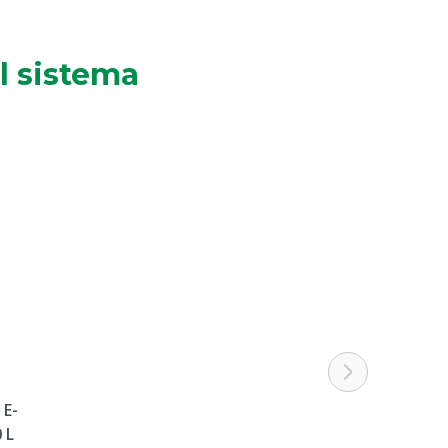
l sistema
 E-
 L