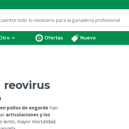
Otro
Ofertas
Nuevo
 reovirus
o
 en pollos de engorde
han
las
articulaciones y los
s lento, mayor mortalidad,
parvada.