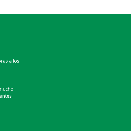
ras a los
e mucho
ientes.