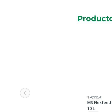
Producto
1709954
MS Flexfeed 
10 L