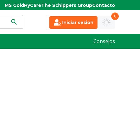
MS Gold
HyCare
The Schippers Group
Contacto
0
Iniciar sesión
Consejos