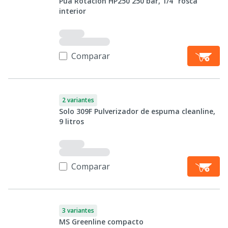
Púa Rotación HP250 250 bar, 1/4" rosca
interior
Comparar
2 variantes
Solo 309F Pulverizador de espuma cleanline,
9 litros
Comparar
3 variantes
MS Greenline compacto