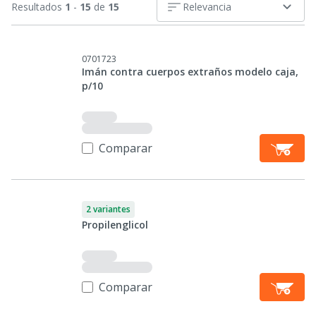
Resultados
1
-
15
de
15
Relevancia
0701723
Imán contra cuerpos extraños modelo caja,
p/10
Comparar
2 variantes
Propilenglicol
Comparar