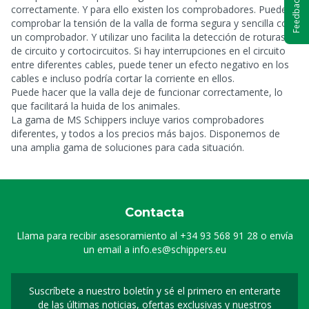
Feedback
correctamente. Y para ello existen los comprobadores. Puede
comprobar la tensión de la valla de forma segura y sencilla con
un comprobador. Y utilizar uno facilita la detección de roturas
de circuito y cortocircuitos. Si hay interrupciones en el circuito
entre diferentes cables, puede tener un efecto negativo en los
cables e incluso podría cortar la corriente en ellos.
Puede hacer que la valla deje de funcionar correctamente, lo
que facilitará la huida de los animales.
La gama de MS Schippers incluye varios comprobadores
diferentes, y todos a los precios más bajos. Disponemos de
una amplia gama de soluciones para cada situación.
Contacta
Llama para recibir asesoramiento al
+34 93 568 91 28
o envía
un email a
info.es@schippers.eu
Suscríbete a nuestro boletín y sé el primero en enterarte
Suscripción a nuestro bo
de las últimas noticias, ofertas exclusivas y nuestros