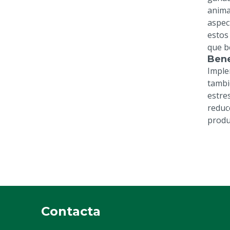
anima
aspec
estos
que be
Bene
Imple
tambi
estre
reduc
produ
Contacta