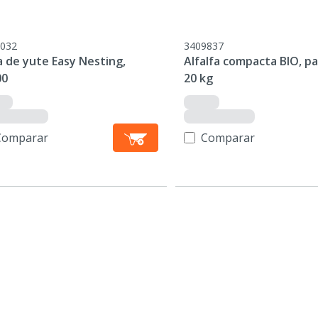
032
3409837
a de yute Easy Nesting,
Alfalfa compacta BIO, pa
00
20 kg
Comparar
Comparar