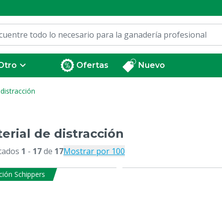
Otro
Ofertas
Nuevo
 distracción
erial de distracción
tados
1
-
17
de
17
Mostrar por 100
ción Schippers