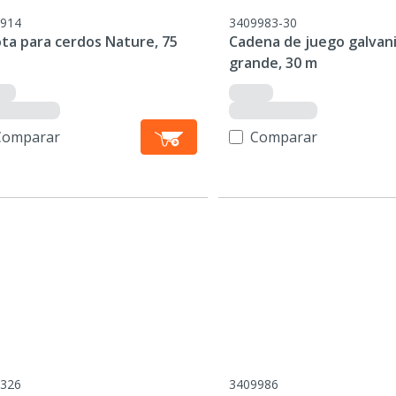
914
3409983-30
ota para cerdos Nature, 75
Cadena de juego galvan
grande, 30 m
Comparar
Comparar
326
3409986