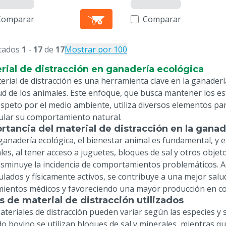
Comparar
Comparar
tados
1
-
17
de
17
Mostrar por 100
rial de distracción en ganadería ecológica
terial de distracción es una herramienta clave en la ganader
lud de los animales. Este enfoque, que busca mantener los es
respeto por el medio ambiente, utiliza diversos elementos pa
ular su comportamiento natural.
rtancia del material de distracción en la ganad
 ganadería ecológica, el bienestar animal es fundamental, y e
es, al tener acceso a juguetes, bloques de sal y otros objeto
isminuye la incidencia de comportamientos problemáticos. 
ulados y físicamente activos, se contribuye a una mejor salu
mientos médicos y favoreciendo una mayor producción en co
s de material de distracción utilizados
ateriales de distracción pueden variar según las especies y s
o bovino se utilizan bloques de sal y minerales, mientras q