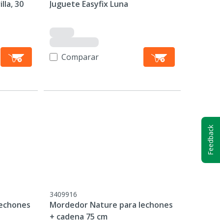
lla, 30
Juguete Easyfix Luna
Comparar
Feedback
3409916
lechones
Mordedor Nature para lechones
+ cadena 75 cm