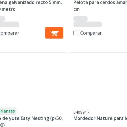
ena galvanizado recto 5 mm,
Pelota para cerdos amari
0 metro
cm
Comparar
Comparar
ariantes
3409917
 de yute Easy Nesting (p/50,
Mordedor Nature para 
00)