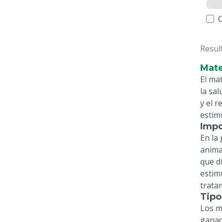
Resul
Mate
El ma
la sa
y el 
estim
Impo
En la
animal
que d
estim
trata
Tipo
Los m
ganad