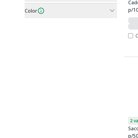
Cad
p/1
Color
2 v
Saco
p/5