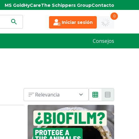
MS Gold
HyCare
The Schippers Group
Contacto
0
Iniciar sesión
Consejos
Relevancia