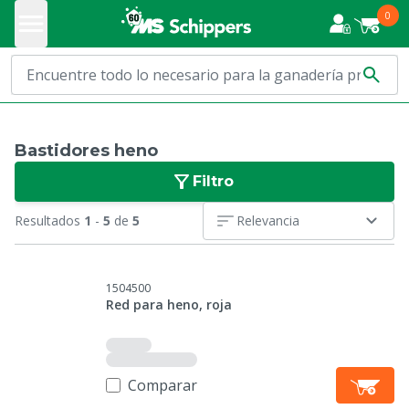
0
Bastidores heno
Filtro
Resultados
1
-
5
de
5
Relevancia
1504500
Red para heno, roja
Comparar