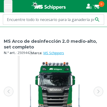
0
MS Arco de desinfección 2.0 medio-alto,
set completo
:
N.º art.
:
2509442
Marca
MS Schippers