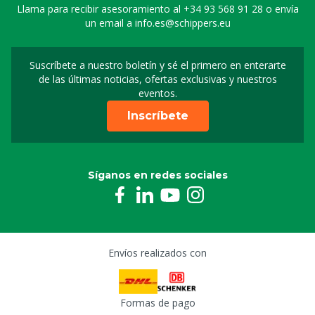
Conexión GK, 1/2" rosca macho
Llama para recibir asesoramiento al
+34 93 568 91 28
o envía
0809761
un email a
info.es@schippers.eu
Conexión GK, 3/4" rosca macho
Suscríbete a nuestro boletín y sé el primero en enterarte
Suscripción a nuestro bo
0809762
de las últimas noticias, ofertas exclusivas y nuestros
eventos.
Conexión GK, 1" conector
Inscríbete
0809773
Manguera Alfaflex 1" 50 M
Síganos en redes sociales
0809925
Cinta Teflon
1009978
Envíos realizados con
Manguera de señalización para el arco de
desinfección, por 10 metro
2509816
Formas de pago