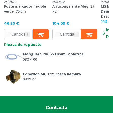
2502020
2509842
M25098
Poste marcador flexible
Anticongelante Meg, 27
MS Me
verde, 75 cm
kg
Desinf
Desde
145,0
46,20 €
104,09 €
Inf
pr
Piezas de repuesto
Manguera PVC 7x10mm, 2 Metros
0807100
Conexión GK, 1/2" rosca hembra
0809751
Conexión GK, 3/4" rosca hembra
0809752
Contacta