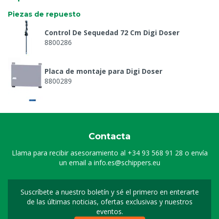
Piezas de repuesto
Control De Sequedad 72 Cm Digi Doser
8800286
Placa de montaje para Digi Doser
8800289
Contador de agua 2", 20 m³/h
8800454
Contacta
Bomba Di-O-Clean, 10 L, 5 bar P&P
Llama para recibir asesoramiento al
+34 93 568 91 28
o envía
8800457
un email a
info.es@schippers.eu
Manometro 6 Bar
Suscríbete a nuestro boletín y sé el primero en enterarte
Suscripción a nuestro bo
8804006
de las últimas noticias, ofertas exclusivas y nuestros
eventos.