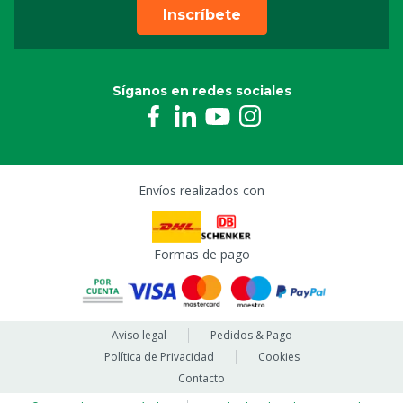
Membrana K
Inscríbete
8804511
Cabezal de bomba K, Digi Doser Di-O
Síganos en redes sociales
8804514
Inyector Di-O-Clean, 5 bar, 1/2" 4x6
8804528
Envíos realizados con
Adaptador bidón Di-O-Clean
8804534
Formas de pago
Manguera de pres./asp. Digi Doser Di-O, 2 m
8804535
Aviso legal
Pedidos & Pago
Política de Privacidad
Cookies
Empalme de manguera kit 3/8" 4x6
Contacto
8804588