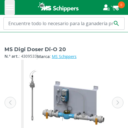
0
MS Digi Doser Di-O 20
:
N.º art.
:
4309533
Marca
MS Schippers