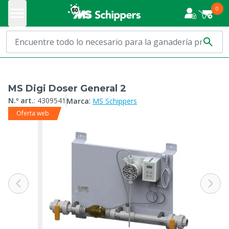
0
MS Digi Doser General 2
:
N.º art.
:
4309541
Marca
MS Schippers
Oferta web