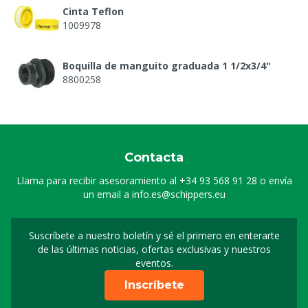
Cinta Teflon
1009978
Boquilla de manguito graduada 1 1/2x3/4"
8800258
Alimentación Digi Doser, pvc, 2,5 m³/h
8800261
Contacta
Desagüe Digi Doser, pvc, 2,5 m³/h
Llama para recibir asesoramiento al
+34 93 568 91 28
o envía
8800267
un email a
info.es@schippers.eu
Tubería del agua Digi Doser 2,5 M³/h
Suscríbete a nuestro boletín y sé el primero en enterarte
Suscripción a nuestro bo
8800282
de las últimas noticias, ofertas exclusivas y nuestros
eventos.
Placa de montaje para Digi Doser
Inscríbete
8800289