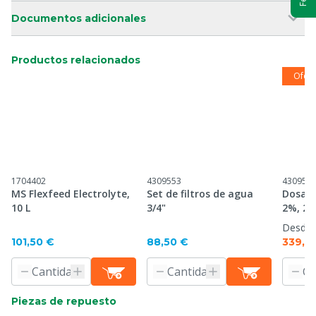
Documentos adicionales
Productos relacionados
Ofert
1704402
4309553
430957
MS Flexfeed Electrolyte,
Set de filtros de agua
Dosatr
10 L
3/4"
2%, 2,
Desde
101,50 €
88,50 €
339,3
Piezas de repuesto