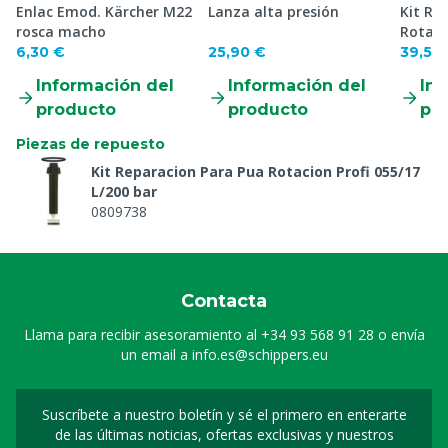
Enlac Emod. Kärcher M22
Lanza alta presión
Kit Re
rosca macho
Rotaci
6,30 €
25,90 €
39,50
Información del
Información del
Inf
producto
producto
pr
Piezas de repuesto
Kit Reparacion Para Pua Rotacion Profi 055/17
L/200 bar
0809738
Contacta
Llama para recibir asesoramiento al
+34 93 568 91 28
o envía
un email a
info.es@schippers.eu
Suscríbete a nuestro boletín y sé el primero en enterarte
Suscripción a nuestro bo
de las últimas noticias, ofertas exclusivas y nuestros