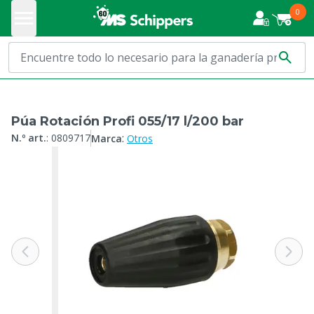
0
Púa Rotación Profi 055/17 l/200 bar
:
N.º art.
:
0809717
Marca
Otros