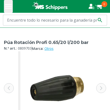
0
Púa Rotación Profi 0.65/20 l/200 bar
:
N.º art.
:
0809703
Marca
Otros