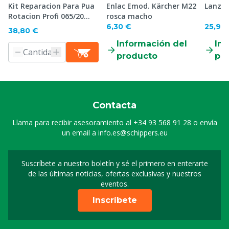
Kit Reparacion Para Pua
Enlac Emod. Kärcher M22
Lanza 
Rotacion Profi 065/20
rosca macho
L/200 bar
6,30 €
25,90
38,80 €
Información del
Inf
producto
pr
Contacta
Llama para recibir asesoramiento al
+34 93 568 91 28
o envía
un email a
info.es@schippers.eu
Suscríbete a nuestro boletín y sé el primero en enterarte
Suscripción a nuestro bo
de las últimas noticias, ofertas exclusivas y nuestros
eventos.
Inscríbete