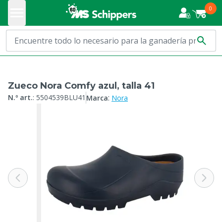
0
Zueco Nora Comfy azul, talla 41
:
N.º art.
:
5504539BLU41
Marca
Nora