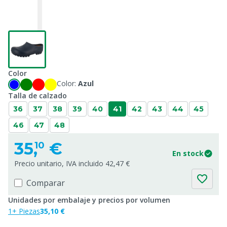
Color
Color:
Azul
Talla de calzado
36
37
38
39
40
41
42
43
44
45
46
47
48
35,
€
10
En stock
Precio unitario, IVA incluido 42,47 €
Comparar
Unidades por embalaje y precios por volumen
1+ Piezas
35,10 €