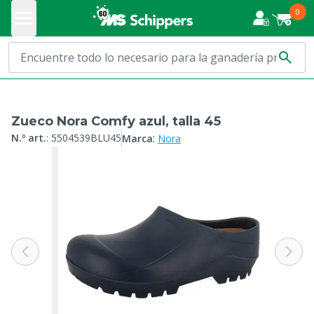
0
Zueco Nora Comfy azul, talla 45
:
N.º art.
:
5504539BLU45
Marca
Nora