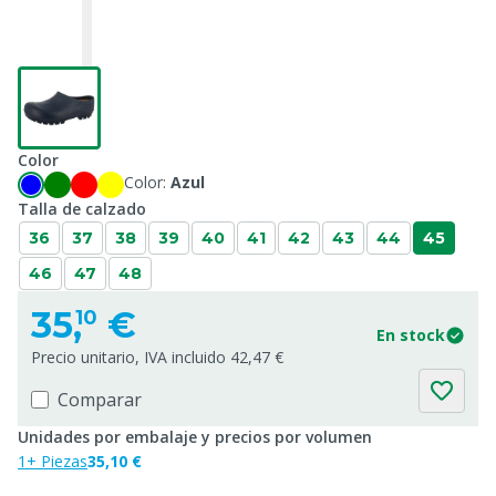
Color
Color:
Azul
Talla de calzado
36
37
38
39
40
41
42
43
44
45
46
47
48
35,
€
10
En stock
Precio unitario, IVA incluido 42,47 €
Comparar
Unidades por embalaje y precios por volumen
1+ Piezas
35,10 €