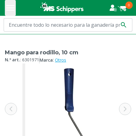
0
Mango para rodillo, 10 cm
:
N.º art.
:
6301971
Marca
Otros