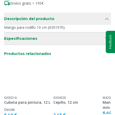
Envíos gratis > 195€
Descripción del producto
Mango para rodillo 10 cm (6301970).
Feedback
Especificaciones
Productos relacionados
6300216
6304500
M42057
Cubeta para pintura, 12 L
Cepillo, 12 cm
Mango
mm
Desde
6,40 
6,40 €
2,45 €