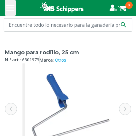
0
Mango para rodillo, 25 cm
:
N.º art.
:
6301973
Marca
Otros