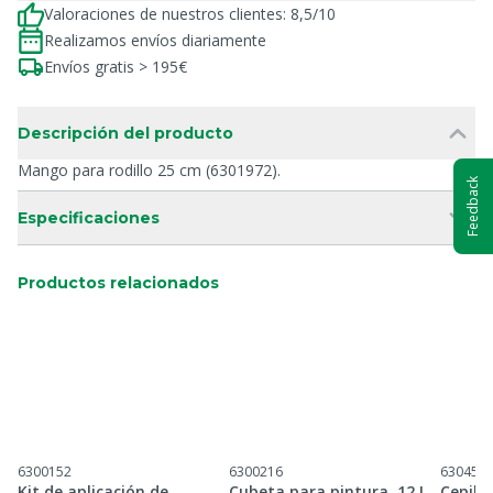
Valoraciones de nuestros clientes: 8,5/10
Realizamos envíos diariamente
Envíos gratis > 195€
Descripción del producto
Mango para rodillo 25 cm (6301972).
Feedback
Especificaciones
Productos relacionados
6300152
6300216
630450
Kit de aplicación de
Cubeta para pintura, 12 L
Cepillo