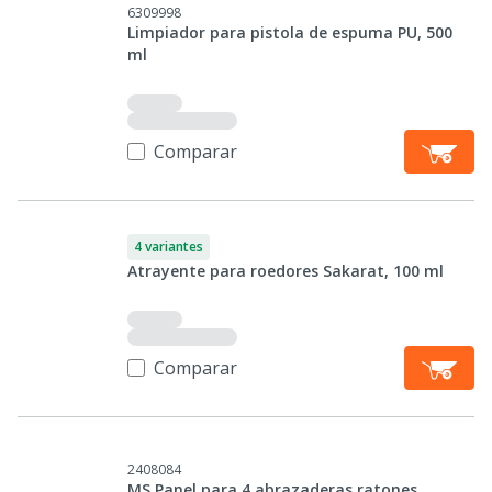
6309998
Limpiador para pistola de espuma PU, 500
ml
Comparar
4 variantes
Atrayente para roedores Sakarat, 100 ml
Comparar
2408084
MS Panel para 4 abrazaderas ratones