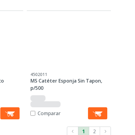
4502011
co
MS Catéter Esponja Sin Tapon,
p/500
Comparar
1
2