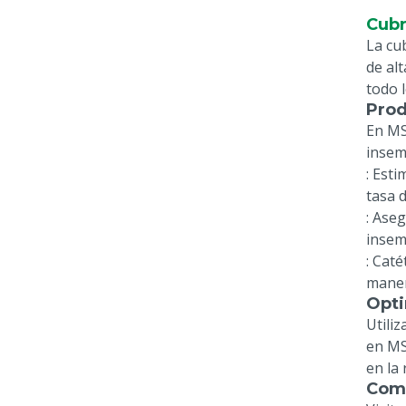
Cubr
La cu
de al
todo 
Prod
En MS
insem
: Est
tasa d
: Ase
insem
: Caté
manera
Opti
Utili
en MS
en la
Comp