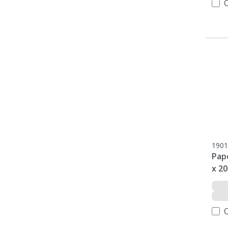
1901
Pap
x 20