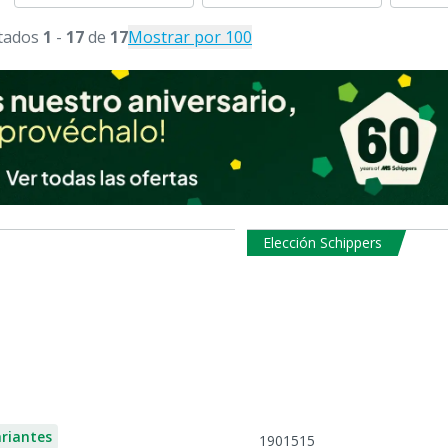
tados
1
-
17
de
17
Mostrar por 100
Elección Schippers
ariantes
1901515