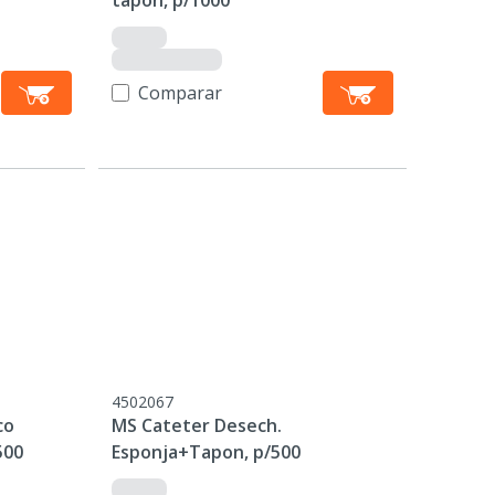
tapon, p/1000
Comparar
4502067
co
MS Cateter Desech.
500
Esponja+Tapon, p/500