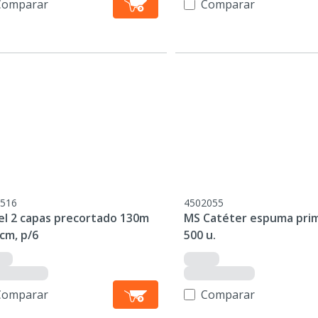
Comparar
Comparar
516
4502055
el 2 capas precortado 130m
MS Catéter espuma prim
cm, p/6
500 u.
Comparar
Comparar