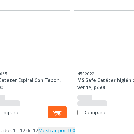
065
4502022
Cateter Espiral Con Tapon,
MS Safe Catéter higiéni
00
verde, p/500
Comparar
Comparar
tados
1
-
17
de
17
Mostrar por 100