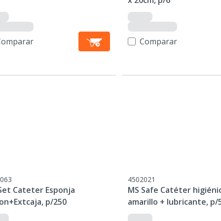
x 20cm, p/6
Comparar
Comparar
063
4502021
Set Cateter Esponja
MS Safe Catéter higiéni
on+Extcaja, p/250
amarillo + lubricante, p/