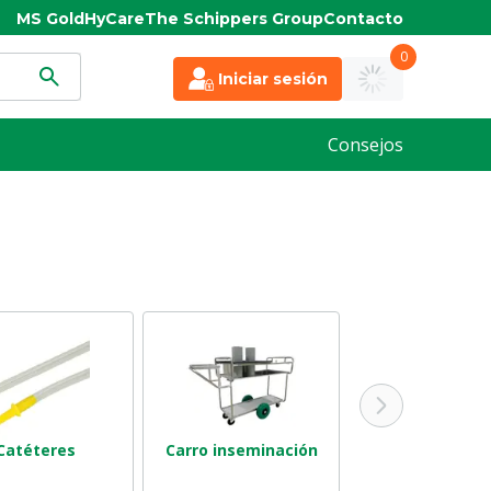
MS Gold
HyCare
The Schippers Group
Contacto
0
Iniciar sesión
Consejos
Catéteres
Carro inseminación