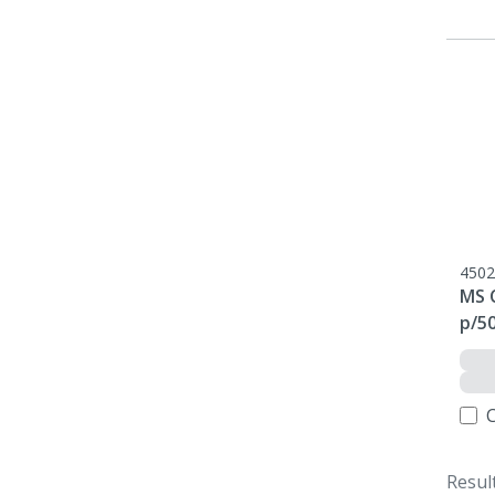
4502
MS 
p/5
Resul