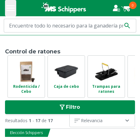
0
Control de ratones
Rodenticida /
Caja de cebo
Trampas para
Cebo
ratones
Filtro
Resultados
1
-
17
de
17
Relevancia
Elección Schippers