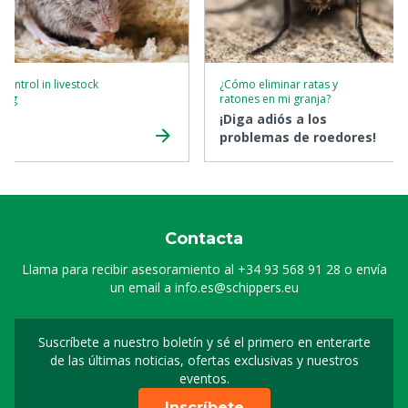
 control in livestock
¿Cómo eliminar ratas y
ming
ratones en mi granja?
¡Diga adiós a los
problemas de roedores!
Contacta
Llama para recibir asesoramiento al
+34 93 568 91 28
o envía
un email a
info.es@schippers.eu
Suscríbete a nuestro boletín y sé el primero en enterarte
Suscripción a nuestro bo
de las últimas noticias, ofertas exclusivas y nuestros
eventos.
Inscríbete