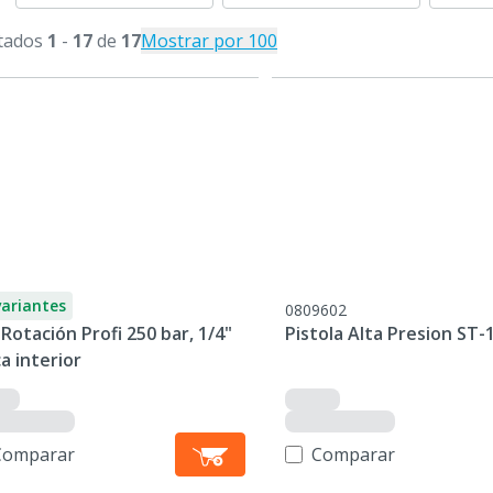
tados
1
-
17
de
17
Mostrar por 100
variantes
0809602
Rotación Profi 250 bar, 1/4"
Pistola Alta Presion ST-
a interior
Comparar
Comparar