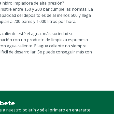
 hidrolimpiadora de alta presión?
nistre entre 150 y 200 bar cumple las normas. La
pacidad del depósito es de al menos 500 y llega
pian a 200 bares y 1.000 litros por hora.
 caliente esté el agua, más suciedad se
nación con un producto de limpieza espumoso.
on agua caliente. El agua caliente no siempre
fícil de desarrollar. Se puede conseguir más con
íbete
ción a nuestro boletín
e a nuestro boletín y sé el primero en enterarte