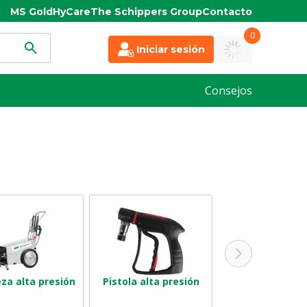
MS Gold
HyCare
The Schippers Group
Contacto
0
Iniciar sesión
Consejos
za alta presión
Pistola alta presión
Manguera alta p