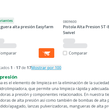
ariantes
0809600
guera alta presión Easyfarm
Pistola Alta Presion ST-
Swivel
Comparar
Comparar
tados
1
-
17
de
17
Mostrar por 100
 presión
a es el elemento de limpieza en la eliminación de la suciedad.
idrolimpiadora, que permite una limpieza rápida y adecuad
adoras a presión y componentes relacionados. En nuestra ti
adoras de alta presión así como también de bombas de alta 
dido/apagado, lanzas pulverizadoras, mangueras de alta pre