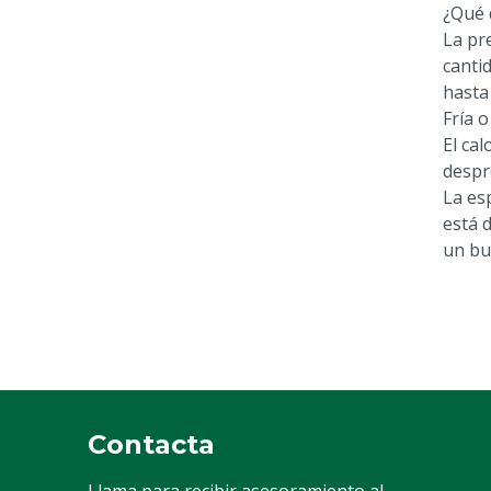
¿Qué 
La pr
canti
hasta 
Fría o
El ca
despr
La es
está 
un bu
Contacta
Llama para recibir asesoramiento al