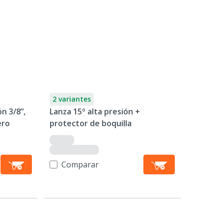
2 variantes
n 3/8”,
Lanza 15º alta presión +
ero
protector de boquilla
Comparar