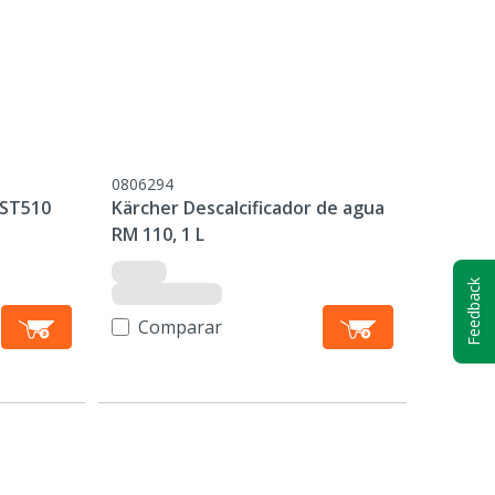
0806294
 ST510
Kärcher Descalcificador de agua
RM 110, 1 L
Feedback
Comparar