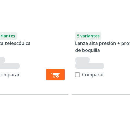
ariantes
5 variantes
za telescópica
Lanza alta presión + pr
de boquilla
Comparar
Comparar