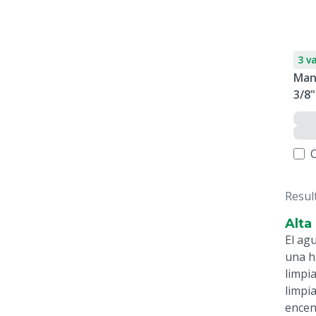
3 v
Man
3/8"
Resul
Alta
El agu
una h
limpi
limpi
encen