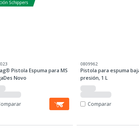
ción Schippers
023
0809962
ag® Pistola Espuma para MS
Pistola para espuma baj
aDes Novo
presión, 1 L
Comparar
Comparar