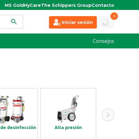
MS Gold
HyCare
The Schippers Group
Contacto
0
Iniciar sesión
Consejos
 de desinfección
Alta presión
Baja presió