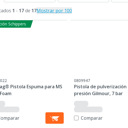
tados
1
-
17
de
17
Mostrar por 100
ción Schippers
022
0809947
ag® Pistola Espuma para MS
Pistola de pulverización 
Foam
presión Gilmour, 7 bar
Comparar
Comparar