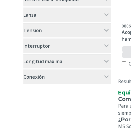
Lanza
0806
Tensión
Acop
hem
Interruptor
Longitud máxima
Conexión
Resul
Equi
Comp
Para 
siempr
¿Por
MS Sc