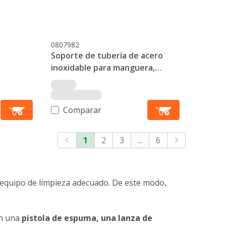
0807982
Soporte de tubería de acero
inoxidable para manguera,
montado en la pared
Comparar
1
2
3
...
6
l equipo de limpieza adecuado. De este modo,
on una
pistola de espuma, una lanza de