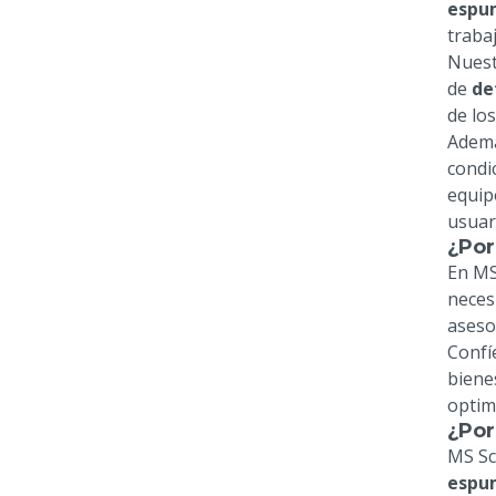
espum
trabaj
Nuest
de
de
de lo
Ademá
condi
equip
usuar
¿Por
En MS
neces
aseso
Confí
biene
optim
¿Por
MS Sc
espum