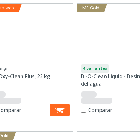
rta web
MS Gold
4 variantes
959
xy-Clean Plus, 22 kg
Di-O-Clean Liquid - Desi
del agua
Comparar
Comparar
Gold