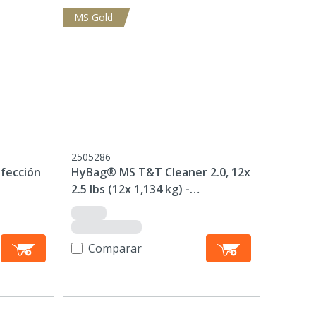
MS Gold
2505286
nfección
HyBag® MS T&T Cleaner 2.0, 12x
2.5 lbs (12x 1,134 kg) -
Detergente vehículos
Comparar