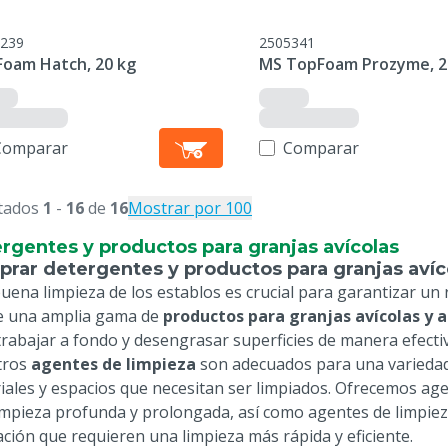
239
2505341
Foam Hatch, 20 kg
MS TopFoam Prozyme, 2
Comparar
Comparar
tados
1
-
16
de
16
Mostrar por 100
rgentes y productos para granjas avícolas
rar detergentes y productos para granjas avíc
uena limpieza de los establos es crucial para garantizar un
e una amplia gama de
productos para granjas avícolas y 
trabajar a fondo y desengrasar superficies de manera efectiv
tros
agentes de limpieza
son adecuados para una variedad 
iales y espacios que necesitan ser limpiados. Ofrecemos ag
impieza profunda y prolongada, así como agentes de limpie
lación que requieren una limpieza más rápida y eficiente.