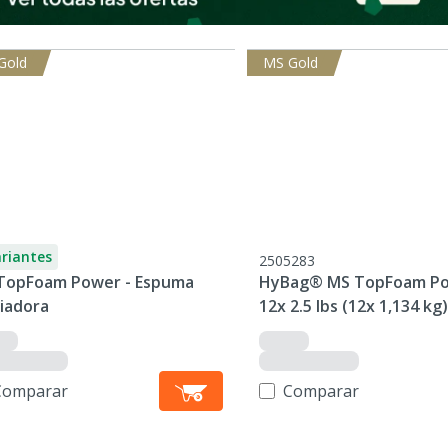
Gold
MS Gold
ariantes
2505283
TopFoam Power - Espuma
HyBag® MS TopFoam Po
piadora
12x 2.5 lbs (12x 1,134 kg)
Espuma limpiadora
Comparar
Comparar