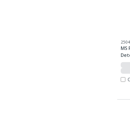
2504
MS R
Det