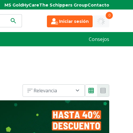
MS Gold
HyCare
The Schippers Group
Contacto
0
Iniciar sesión
Consejos
Relevancia