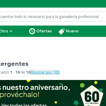
Otro
Ofertas
Nuevo
tergentes
tados
1
-
16
de
16
Mostrar por 100