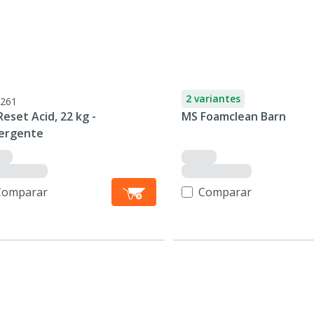
2 variantes
261
eset Acid, 22 kg -
MS Foamclean Barn
ergente
Comparar
Comparar