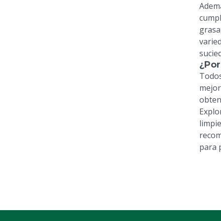
Ademá
cumpl
grasa
varie
sucied
¿Por
Todos
mejor
obten
Explo
limpi
recom
para 