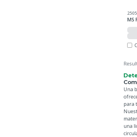
2505
MS 
Resul
Dete
Comp
Una b
ofrec
para 
Nues
mater
una l
circu