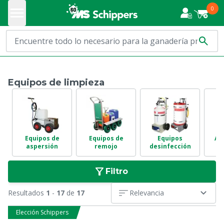
0
Equipos de limpieza
Equipos de
Equipos de
Equipos
Al
aspersión
remojo
desinfección
Filtro
Resultados
1
-
17
de
17
Relevancia
Elección Schippers